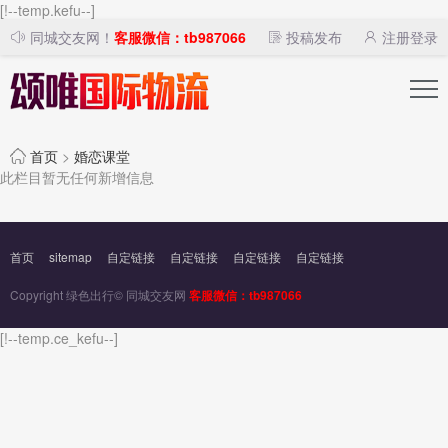
[!--temp.kefu--]
同城交友网！
客服微信：tb987066
投稿发布
注册登录
首页
>
婚恋课堂
此栏目暂无任何新增信息
首页
sitemap
自定链接
自定链接
自定链接
自定链接
Copyright 绿色出行© 同城交友网
客服微信：tb987066
[!--temp.ce_kefu--]