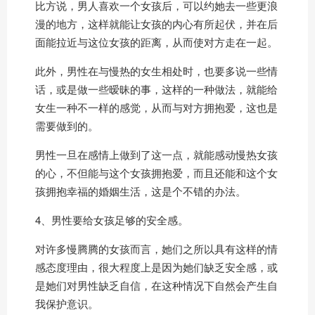
比方说，男人喜欢一个女孩后，可以约她去一些更浪
漫的地方，这样就能让女孩的内心有所起伏，并在后
面能拉近与这位女孩的距离，从而使对方走在一起。
此外，男性在与慢热的女生相处时，也要多说一些情
话，或是做一些暧昧的事，这样的一种做法，就能给
女生一种不一样的感觉，从而与对方拥抱爱，这也是
需要做到的。
男性一旦在感情上做到了这一点，就能感动慢热女孩
的心，不但能与这个女孩拥抱爱，而且还能和这个女
孩拥抱幸福的婚姻生活，这是个不错的办法。
4、男性要给女孩足够的安全感。
对许多慢腾腾的女孩而言，她们之所以具有这样的情
感态度理由，很大程度上是因为她们缺乏安全感，或
是她们对男性缺乏自信，在这种情况下自然会产生自
我保护意识。