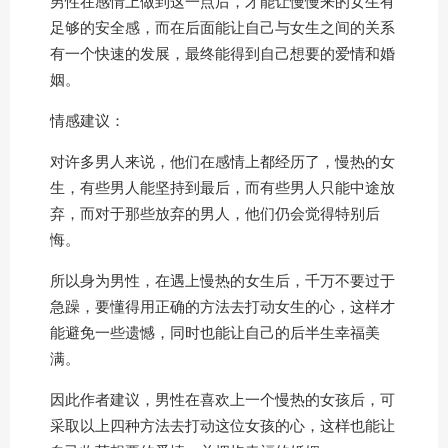
男性在感情上做到这一点后，才能让慢慢来的女生有
足够的安全感，而在后面能让自己与女生之间的关系
有一个快速的发展，最终能得到自己想要的爱情和婚
姻。
情感建议：
对许多男人来说，他们在感情上都经历了，慢热的女
生，有些男人能坚持到最后，而有些男人只能中途放
弃，而对于那些放弃的男人，他们仍会觉得特别后
悔。
所以身为男性，在遇上慢热的女生后，千万不要过于
急躁，要懂得用正确的方法去打动女生的心，这样才
能避免一些遗憾，同时也能让自己的后半生幸福美
满。
因此作者建议，男性在喜欢上一个慢热的女孩后，可
采取以上四种方法去打动这位女孩的心，这样也能让