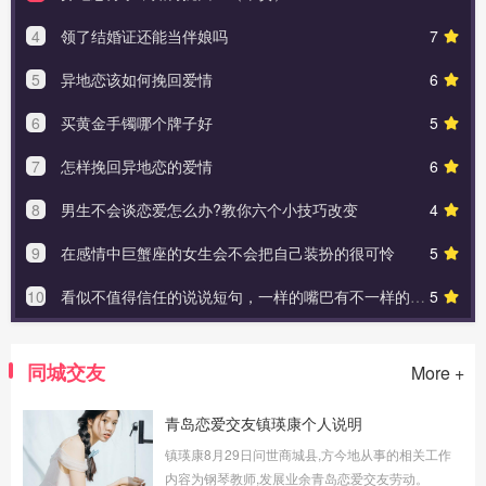
4
领了结婚证还能当伴娘吗
7
5
异地恋该如何挽回爱情
6
6
买黄金手镯哪个牌子好
5
7
怎样挽回异地恋的爱情
6
8
男生不会谈恋爱怎么办?教你六个小技巧改变
4
9
在感情中巨蟹座的女生会不会把自己装扮的很可怜
5
10
看似不值得信任的说说短句，一样的嘴巴有不一样的说法
5
同城交友
More +
青岛恋爱交友镇瑛康个人说明
镇瑛康8月29日问世商城县,方今地从事的相关工作
内容为钢琴教师,发展业余青岛恋爱交友劳动。