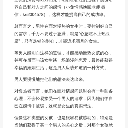
养自己和对方之间的感情（小兔情感挽回老师 微
信：ke2004578），这样才能提高自己的成功率。
总而言之，男性在面对慢热的女生时，要控制好自己
的需求，千万不要过于急躁，就是“心急吃不上热豆
腐”，只有足够的耐心，才能追求满月的女生。
等男人能明白这样的道理，才能感动慢热女孩的心，
并可在后面与该女生谈一场浪漫的恋爱，最终能获得
幸福的婚姻生活，这是男人应该知道的一种方式。
男人要慢慢地把他们的想法表达出来。
对慢热者而言，她们在面对情感问题时会有一种防备
心理，不会轻易接受一个男人的追求，因为她们怕自
己在感情中被骗，这就是女生的真实想法。
但像这种类型的女孩，也是很容易被感动的，特别是
当她们获得了某一个男人的关心之后，对那个女孩就