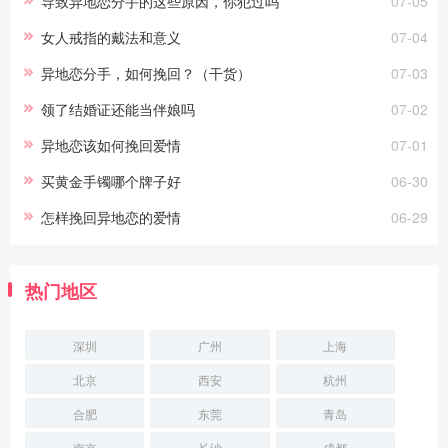
导致异地恋分手的这些原因，你犯过吗
07-05
异地恋并不能摧毁两个真正相爱的，能摧毁他
女人戒指的戴法和意义
07-04
异地恋分手，如何挽回？（干货）
07-03
领了结婚证还能当伴娘吗
07-02
异地恋该如何挽回爱情
07-01
买黄金手镯哪个牌子好
06-30
怎样挽回异地恋的爱情
06-29
热门地区
深圳
广州
上海
北京
西安
杭州
合肥
东莞
青岛
南京
长沙
成都