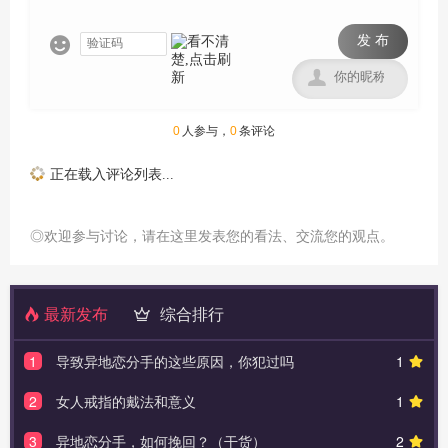
发 布


0
人参与，
0
条评论
正在载入评论列表...
◎欢迎参与讨论，请在这里发表您的看法、交流您的观点。
最新发布
综合排行
1
导致异地恋分手的这些原因，你犯过吗
1
2
女人戒指的戴法和意义
1
3
异地恋分手，如何挽回？（干货）
2