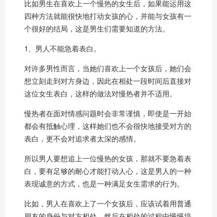
比如男生在喜欢上一个慢热的女生后，如果能运用这
四种方法就能很快地打动女孩的心，并能与女孩有一
个很好的结局，这是男生们需要知道的方法。
1、男人不能急着表白。
对许多男性而言，当她们喜欢上一个女孩后，她们会
想立刻走到对方身边，因此在相处一段时间后直接对
这位女生表白，这样的做法对慢热者并不适用。
慢热者在面对情感问题时会非常谨慎，即使是一开始
都会有抵触心理，这样她们也不会很快地接受对方的
表白，更不会对追求者太深的感情。
所以男人要想追上一位慢热的女孩，那就不要急着表
白，要有足够的耐心才能打动人心，这是男人的一种
表现诚意的方式，也是一种满足女生需求的行为。
比如，男人在喜欢上了一个女孩后，应该试着用普通
朋友的身份与对方相处，然后在相处的过程中慢慢培