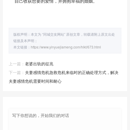
自己收获想要的爱情，并拥抱幸福的婚姻。
版权声明：本文为 “同城交友网站” 原创文章，转载请附上原文出处
链接及本声明；
本文链接：
https://www.yinyuejiameng.com/hlkt/673.html
上一篇：
老婆出轨的征兆
下一篇：
夫妻感情危机急救危机来临时的正确处理方式，解决
夫妻感情危机需要时间和耐心