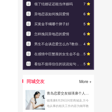
4
领了结婚证还能当伴娘吗
7
4
解结咒的
5
异地恋该如何挽回爱情
6
5
夫妻感情危机急
6
买黄金手镯哪个牌子好
5
6
白羊座感
7
怎样挽回异地恋的爱情
6
7
“相亲，不
8
男生不会谈恋爱怎么办?教你六个小技巧改变
4
8
塔罗
9
在感情中巨蟹座的女生会不会把自己装扮的很可怜
5
9
怎样恋爱
10
看似不值得信任的说说短句，一样的嘴巴有不一样的说法
5
10
新郎
同城交友
More +
青岛恋爱交友镇瑛康个人说明
镇瑛康8月29日问世商城县,方今
地从事的相关工作内容为钢琴教
师,发展业余青岛恋爱交友劳动。