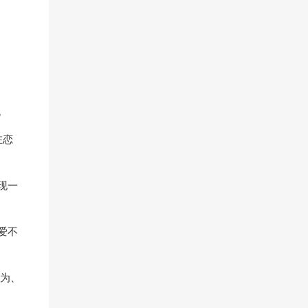
。
在恋
现一
爱不
敢为、