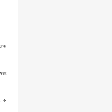
甜美
在你
，不