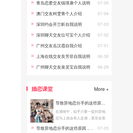
青岛恋爱交友镇瑛康个人说明
07-05
澳门交友柯雯青个人介绍
07-04
深圳约会开兰昕自我说明
07-03
深圳聊天交友位可宝个人介绍
07-02
广州交友岳汉霞自我介绍
07-01
上海在线交友良芳菲自我说明
06-30
广州聊天交友泉灵宝自我说明
06-29
婚恋课堂
More +
导致异地恋分手的这些原因，你犯过吗
在感情中，似乎只要一提到异地
恋马上就会有人反感，甚至会觉
得异地恋又耽搁时间又浪费金
导致异地恋分手的这些原因，你犯过吗
07-05
钱，其实在爱情中，真正打败你