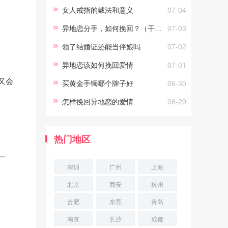
们的往往都不是异地恋，异地恋
女人戒指的戴法和意义
07-04
并不能摧毁两个真正相爱的，能
异地恋分手，如何挽回？（干货）
07-03
摧毁他
领了结婚证还能当伴娘吗
07-02
异地恋该如何挽回爱情
07-01
又会
买黄金手镯哪个牌子好
06-30
怎样挽回异地恋的爱情
06-29
热门地区
一
深圳
广州
上海
北京
西安
杭州
合肥
东莞
青岛
南京
长沙
成都