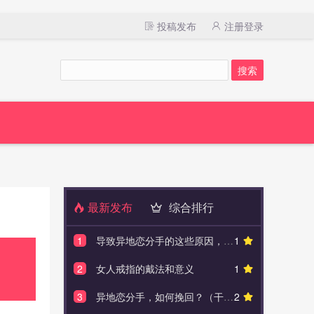
投稿发布
注册登录
最新发布
综合排行
1
导致异地恋分手的这些原因，你犯过吗
1
1
男女在一起
2
女人戒指的戴法和意义
1
2
女人出轨上瘾原
3
异地恋分手，如何挽回？（干货）
2
3
四十岁的家