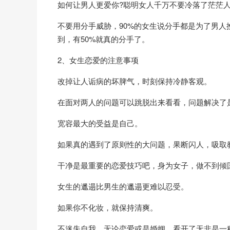
如何让男人更爱你?聪明女人千万不要冷落了茫茫
不要用分手威胁，90%的女生说分手都是为了男人
到，有50%就真的分手了。
2、女生恋爱的注意事项
改掉让人诟病的坏脾气，时刻保持冷静客观。
在面对两人的问题可以跳脱出来看看，问题解决了
宽容最大的受益是自己。
如果真的遇到了原则性的大问题，果断闪人，吸取
干净是最重要的恋爱技巧吧，身为女子，做不到倾
女生的邋遢比男生的邋遢更难以忍受。
如果你不化妆，就保持清爽。
不迷失自我，无论恋爱或是婚姻，看开了无非是一