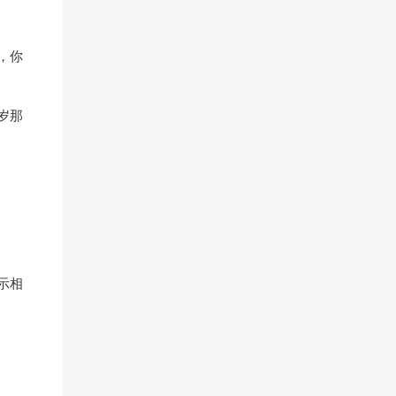
，你
岁那
示相