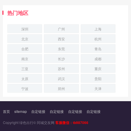
热门地区
深圳
广州
上海
北京
西安
杭州
合肥
东莞
青岛
南京
长沙
成都
三亚
苏州
重庆
太原
武汉
贵阳
宁波
郑州
天津
首页
sitemap
自定链接
自定链接
自定链接
自定链接
Copyright 绿色出行© 同城交友网
客服微信：tb987066