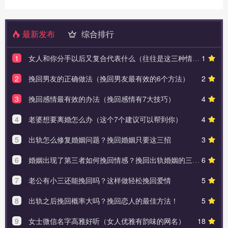
最新发布
综合排行
1
女人和你分手以后又复合代表什么（往往是这三种情况）
1
2
挽回男友的正确做法（挽回男友最有效的6个方法）
2
3
挽回感情最有效的办法（挽回感情有7大技巧）
4
4
老婆想要离婚怎么办（这个7个建议可以帮到你）
4
5
出轨怎么修复婚姻问题？挽回婚姻只要这三招
3
6
婚姻出现了第三者如何挽回情感？挽回出轨婚姻的三个方法
6
7
老公有小三还能挽回吗？这样做轻松挽回爱情
5
8
出轨之后挽回概率大吗？挽回恋人的最佳方法！
5
9
女士微信名字高雅好听（女人优雅有韵味的网名）
18