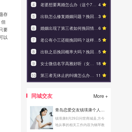
4
老婆想要离婚怎么办（这个7个建议可以帮到你）
4
4
吊男人胃
题存
5
出轨怎么修复婚姻问题？挽回婚姻只要这三招
3
5
女生不
，但
6
婚姻出现了第三者如何挽回情感？挽回出轨婚姻的三个方法
6
6
和女孩子初
只要
可以
7
老公有小三还能挽回吗？这样做轻松挽回爱情
5
7
和情人分
8
出轨之后挽回概率大吗？挽回恋人的最佳方法！
5
8
情感挽
9
女士微信名字高雅好听（女人优雅有韵味的网名）
18
9
老公出轨女
10
第三者无休止的纠缠怎么办（如何摆脱烦人的第三者）
11
10
分手
同城交友
More +
青岛恋爱交友镇瑛康个人说明
镇瑛康8月29日问世商城县,方今
地从事的相关工作内容为钢琴教
师,发展业余青岛恋爱交友劳动。