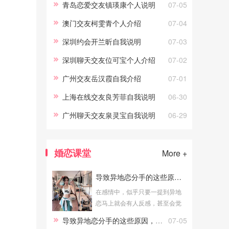
青岛恋爱交友镇瑛康个人说明
07-05
澳门交友柯雯青个人介绍
07-04
深圳约会开兰昕自我说明
07-03
深圳聊天交友位可宝个人介绍
07-02
广州交友岳汉霞自我介绍
07-01
上海在线交友良芳菲自我说明
06-30
广州聊天交友泉灵宝自我说明
06-29
婚恋课堂
More +
导致异地恋分手的这些原因，你犯过吗
在感情中，似乎只要一提到异地
恋马上就会有人反感，甚至会觉
得异地恋又耽搁时间又浪费金
导致异地恋分手的这些原因，你犯过吗
07-05
钱，其实在爱情中，真正打败你