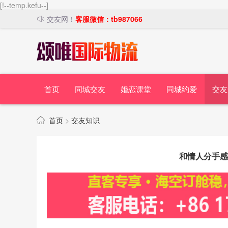
[!--temp.kefu--]
交友网！
客服微信：tb987066
首页
同城交友
婚恋课堂
同城约爱
交友
首页
>
交友知识
和情人分手感