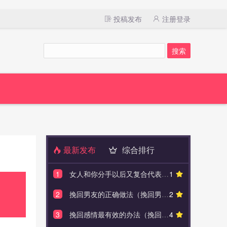
投稿发布
注册登录
最新发布
综合排行
1
女人和你分手以后又复合代表什么（往往是这三种情况）
1
1
讽刺老公出
2
挽回男友的正确做法（挽回男友最有效的6个方法）
2
2
疑似出轨？
3
挽回感情最有效的办法（挽回感情有7大技巧）
4
3
没见面