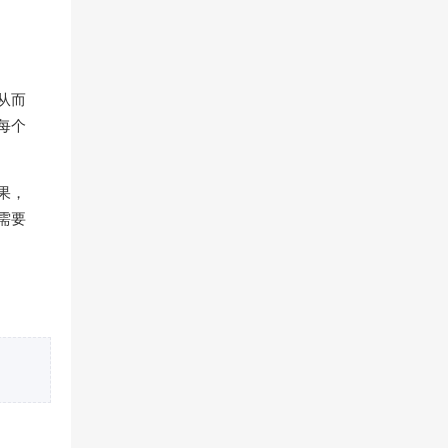
从而
每个
果，
需要