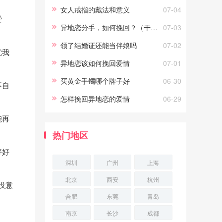
们的往往都不是异地恋，异地恋
女人戒指的戴法和意义
07-04
爱
并不能摧毁两个真正相爱的，能
异地恋分手，如何挽回？（干货）
07-03
摧毁他
领了结婚证还能当伴娘吗
07-02
觉我
异地恋该如何挽回爱情
07-01
买黄金手镯哪个牌子好
06-30
不自
怎样挽回异地恋的爱情
06-29
能再
热门地区
好好
深圳
广州
上海
北京
西安
杭州
没意
合肥
东莞
青岛
南京
长沙
成都