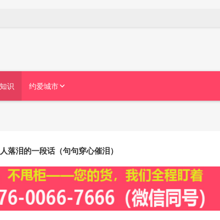
知识
约爱城市
人落泪的一段话（句句穿心催泪）