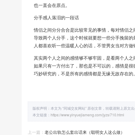
也一直会在原点。
分手感人落泪的一段话
情侣之间分分合合是比较常见的事情，每对情侣之
导致两个人分手，这个时候就要想一些分手挽留的
人都喜欢听一些温暖人心的话，不管男女当对方做
其实两个人之间的感情够不够牢固，是看两个人之
如果只有一方付出了，那也是不可以的，感情是很
巧妙研究的，不是所有的感情都是无缘无故存在的
版权声明：本文为 “同城交友网站” 原创文章，转载请附上原文
本文链接：
https://www.yinyuejiameng.com/jyzs/710.html
上一篇：
老公出轨怎么套出话来（聪明女人这么做）