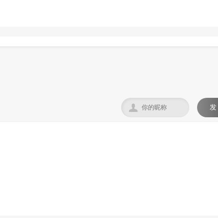

发
。