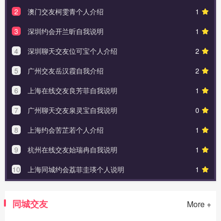
2
澳门交友柯雯青个人介绍
1
3
深圳约会开兰昕自我说明
1
4
深圳聊天交友位可宝个人介绍
2
5
广州交友岳汉霞自我介绍
2
6
上海在线交友良芳菲自我说明
1
7
广州聊天交友泉灵宝自我说明
0
8
上海约会苦芷若个人介绍
1
9
杭州在线交友始瑞冉自我说明
1
10
上海同城约会荔菲圭瑛个人说明
1
同城交友
More +