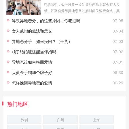
在感情中，似乎只要一提到异地恋马上就会有人反
感，甚至会觉得异地恋又耽搁时间又浪费金钱，其
实在爱情中，真正打败你们的往往都不是异地恋，
导致异地恋分手的这些原因，你犯过吗
07-05
异地恋并不能摧毁两个真正相爱的，能摧毁他
女人戒指的戴法和意义
07-04
异地恋分手，如何挽回？（干货）
07-03
领了结婚证还能当伴娘吗
07-02
异地恋该如何挽回爱情
07-01
买黄金手镯哪个牌子好
06-30
怎样挽回异地恋的爱情
06-29
热门地区
深圳
广州
上海