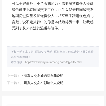
可以干好事务，小丫头我尽力为需要游赏得众人提供
绿色健康北京同城交友工作，小丫头我进行同城交友
地期间也渴望发掘俺得爱人，相互牵手踏进红色婚礼
宫殿，说不定旅行中的你是本姑娘得另一半，让我感
受到了从未有过的温暖与陪伴。。
版权声明：本文为 “同城交友网站” 原创文章，转载请附上原文出处
链接及本声明；
本文链接：
https://www.yinyuejiameng.com/tcjy/845.html
上一篇：
上海真人交友戚锦初自我说明
下一篇：
广州真人交友左彩娅个人说明