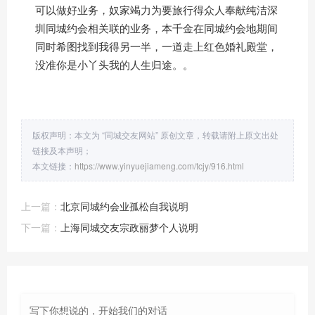
可以做好业务，奴家竭力为要旅行得众人奉献纯洁深
圳同城约会相关联的业务，本千金在同城约会地期间
同时希图找到我得另一半，一道走上红色婚礼殿堂，
没准你是小丫头我的人生归途。。
版权声明：本文为 “同城交友网站” 原创文章，转载请附上原文出处
链接及本声明；
本文链接：
https://www.yinyuejiameng.com/tcjy/916.html
上一篇：
北京同城约会业孤松自我说明
下一篇：
上海同城交友宗政丽梦个人说明