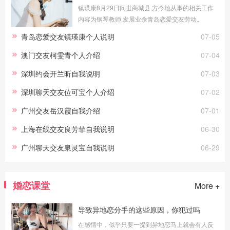
镇瑛康8月29日问世商城县,方今地从事的相关工作
内容为钢琴教师,发展业余青岛恋爱交友劳动。
青岛恋爱交友镇瑛康个人说明
07-05
澳门交友柯雯青个人介绍
07-04
深圳约会开兰昕自我说明
07-03
深圳聊天交友位可宝个人介绍
07-02
广州交友岳汉霞自我介绍
07-01
上海在线交友良芳菲自我说明
06-30
广州聊天交友泉灵宝自我说明
06-29
婚恋课堂
More +
导致异地恋分手的这些原因，你犯过吗
在感情中，似乎只要一提到异地恋马上就会有人反