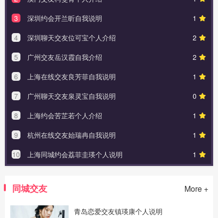
3
深圳约会开兰昕自我说明
1
4
深圳聊天交友位可宝个人介绍
2
5
广州交友岳汉霞自我介绍
2
6
上海在线交友良芳菲自我说明
1
7
广州聊天交友泉灵宝自我说明
0
8
上海约会苦芷若个人介绍
1
9
杭州在线交友始瑞冉自我说明
1
10
上海同城约会荔菲圭瑛个人说明
1
同城交友
More +
青岛恋爱交友镇瑛康个人说明