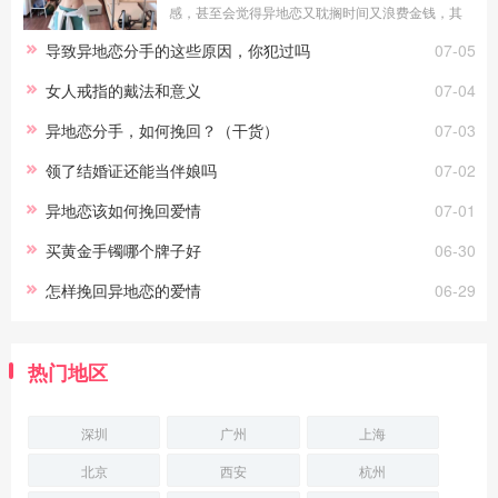
感，甚至会觉得异地恋又耽搁时间又浪费金钱，其
实在爱情中，真正打败你们的往往都不是异地恋，
导致异地恋分手的这些原因，你犯过吗
07-05
异地恋并不能摧毁两个真正相爱的，能摧毁他
女人戒指的戴法和意义
07-04
异地恋分手，如何挽回？（干货）
07-03
领了结婚证还能当伴娘吗
07-02
异地恋该如何挽回爱情
07-01
买黄金手镯哪个牌子好
06-30
怎样挽回异地恋的爱情
06-29
热门地区
深圳
广州
上海
北京
西安
杭州