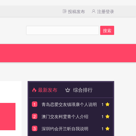
投稿发布
注册登录
最新发布
综合排行
1
青岛恋爱交友镇瑛康个人说明
1
1
广州
2
澳门交友柯雯青个人介绍
1
2
北京
3
深圳约会开兰昕自我说明
1
3
上海