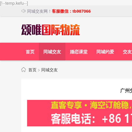
[!--temp.kefu--]
同城交友网！
客服微信：tb987066
首页
同城交友
婚恋课堂
同城约爱
交友
首页
>
同城交友
广州