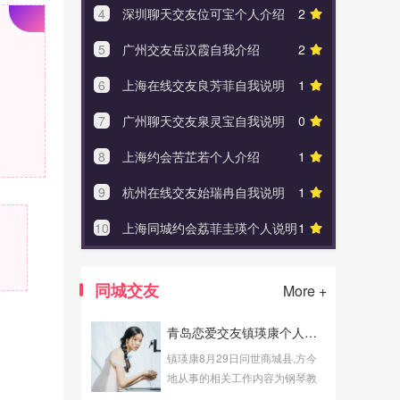
4
深圳聊天交友位可宝个人介绍
2
4
上海
5
广州交友岳汉霞自我介绍
2
5
广州
6
上海在线交友良芳菲自我说明
1
6
深圳
7
广州聊天交友泉灵宝自我说明
0
7
上海
8
上海约会苦芷若个人介绍
1
8
深圳
9
杭州在线交友始瑞冉自我说明
1
9
北京
10
上海同城约会荔菲圭瑛个人说明
1
10
广州
同城交友
More +
青岛恋爱交友镇瑛康个人说明
镇瑛康8月29日问世商城县,方今
地从事的相关工作内容为钢琴教
师,发展业余青岛恋爱交友劳动。