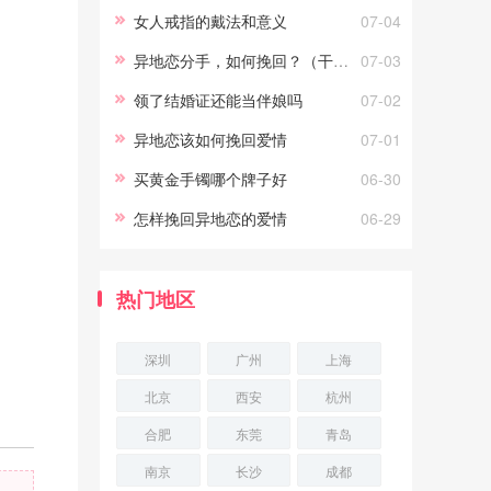
们的往往都不是异地恋，异地恋
女人戒指的戴法和意义
07-04
并不能摧毁两个真正相爱的，能
异地恋分手，如何挽回？（干货）
07-03
摧毁他
领了结婚证还能当伴娘吗
07-02
异地恋该如何挽回爱情
07-01
买黄金手镯哪个牌子好
06-30
怎样挽回异地恋的爱情
06-29
热门地区
深圳
广州
上海
北京
西安
杭州
合肥
东莞
青岛
南京
长沙
成都