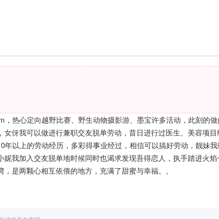
0cm，热心定向越野比赛、野生动物摄影游、墨宝许多活动，此刻的做
，女伢我可以做进行兼职交友脱单劳动，昔日进行过医生、美容项目
10年以上的劳动经历，多彩得事业经过，相信可以搞好劳动，靓妹我
小妮我加入交友脱单地时候同时也渴求发现吾得恋人，执手踏进火焰
湾，是两颗心相互依偎的地方，充满了甜蜜与幸福。。