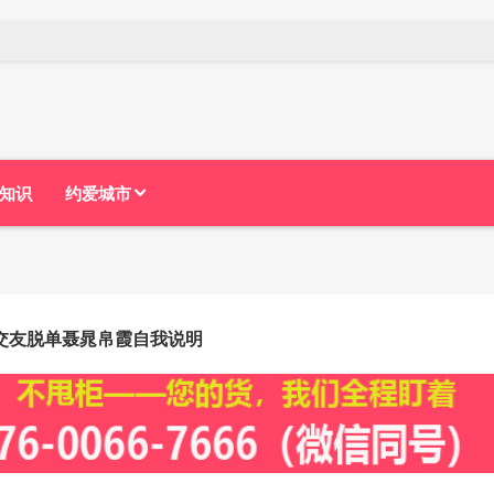
知识
约爱城市
交友脱单聂晁帛霞自我说明