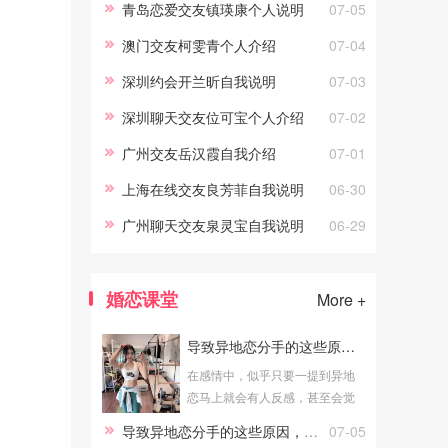
青岛恋爱交友镇瑛康个人说明
07-05
澳门交友柯雯青个人介绍
07-04
深圳约会开兰昕自我说明
07-03
深圳聊天交友位可宝个人介绍
07-02
广州交友岳汉霞自我介绍
07-01
上海在线交友良芳菲自我说明
06-30
广州聊天交友泉灵宝自我说明
06-29
婚恋课堂
More +
导致异地恋分手的这些原因，你犯过吗
在感情中，似乎只要一提到异地
恋马上就会有人反感，甚至会觉
得异地恋又耽搁时间又浪费金
导致异地恋分手的这些原因，你犯过吗
07-05
钱，其实在爱情中，真正打败你