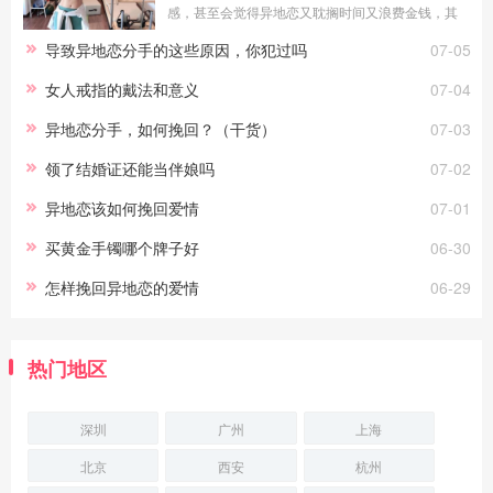
感，甚至会觉得异地恋又耽搁时间又浪费金钱，其
实在爱情中，真正打败你们的往往都不是异地恋，
导致异地恋分手的这些原因，你犯过吗
07-05
异地恋并不能摧毁两个真正相爱的，能摧毁他
女人戒指的戴法和意义
07-04
异地恋分手，如何挽回？（干货）
07-03
领了结婚证还能当伴娘吗
07-02
异地恋该如何挽回爱情
07-01
买黄金手镯哪个牌子好
06-30
怎样挽回异地恋的爱情
06-29
热门地区
深圳
广州
上海
北京
西安
杭州