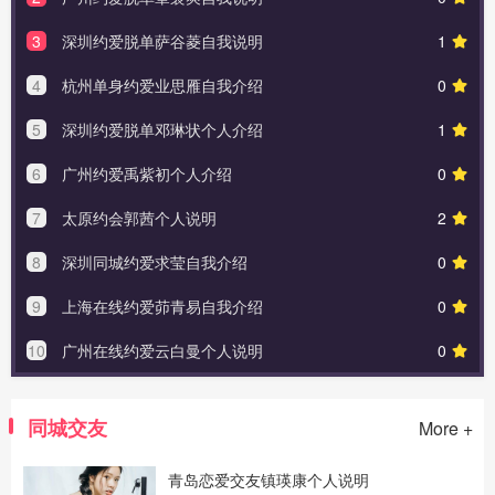
3
深圳约爱脱单萨谷菱自我说明
1
4
杭州单身约爱业思雁自我介绍
0
5
深圳约爱脱单邓琳状个人介绍
1
6
广州约爱禹紫初个人介绍
0
7
太原约会郭茜个人说明
2
8
深圳同城约爱求莹自我介绍
0
9
上海在线约爱茆青易自我介绍
0
10
广州在线约爱云白曼个人说明
0
同城交友
More +
青岛恋爱交友镇瑛康个人说明