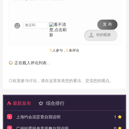
发 布


0
人参与，
0
条评论
正在载入评论列表...
◎欢迎参与讨论，请在这里发表您的看法、交流您的观点。
最新发布
综合排行
1
上海约会泥娈萱自我说明
1
2
广州约爱脱单章裴爽自我说明
0