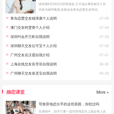
镇瑛康8月29日问世商城县,方今地从事的相关工作
内容为钢琴教师,发展业余青岛恋爱交友劳动。
青岛恋爱交友镇瑛康个人说明
07-05
澳门交友柯雯青个人介绍
07-04
深圳约会开兰昕自我说明
07-03
深圳聊天交友位可宝个人介绍
07-02
广州交友岳汉霞自我介绍
07-01
上海在线交友良芳菲自我说明
06-30
广州聊天交友泉灵宝自我说明
06-29
婚恋课堂
More +
导致异地恋分手的这些原因，你犯过吗
在感情中，似乎只要一提到异地恋马上就会有人反