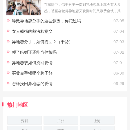
在感情中，似乎只要一提到异地恋马上就会有人反
感，甚至会觉得异地恋又耽搁时间又浪费金钱，其
实在爱情中，真正打败你们的往往都不是异地恋，
导致异地恋分手的这些原因，你犯过吗
07-05
异地恋并不能摧毁两个真正相爱的，能摧毁他
女人戒指的戴法和意义
07-04
异地恋分手，如何挽回？（干货）
07-03
领了结婚证还能当伴娘吗
07-02
异地恋该如何挽回爱情
07-01
买黄金手镯哪个牌子好
06-30
怎样挽回异地恋的爱情
06-29
热门地区
深圳
广州
上海