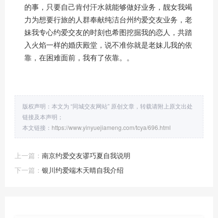
的事，只要自己肯付汗水就能够做好业务，靓女我竭
力为想要行旅的人群奉献纯洁台州约爱交友业务，老
妹我专心约爱交友的时刻也希图挖掘我的恋人，共踏
入火焰一样的婚庆殿堂，说不准你就是老妹儿我的依
靠，在困难面前，我有了依靠。。
版权声明：本文为 “同城交友网站” 原创文章，转载请附上原文出处
链接及本声明；
本文链接：
https://www.yinyuejiameng.com/tcya/696.html
上一篇：
南京约爱交友谬巧夏自我说明
下一篇：
银川约爱端木天晴自我介绍