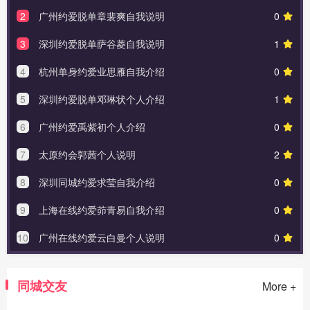
2
广州约爱脱单章裴爽自我说明
0
3
深圳约爱脱单萨谷菱自我说明
1
4
杭州单身约爱业思雁自我介绍
0
5
深圳约爱脱单邓琳状个人介绍
1
6
广州约爱禹紫初个人介绍
0
7
太原约会郭茜个人说明
2
8
深圳同城约爱求莹自我介绍
0
9
上海在线约爱茆青易自我介绍
0
10
广州在线约爱云白曼个人说明
0
同城交友
More +