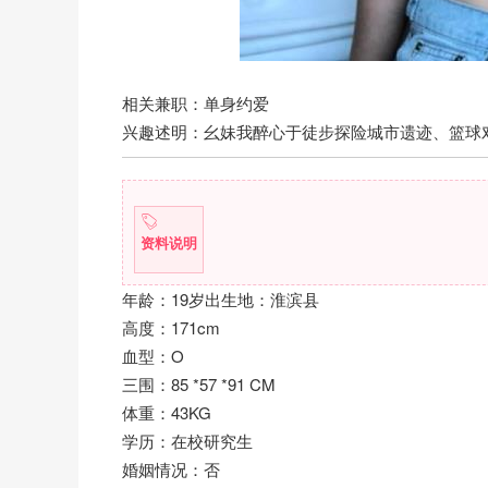
相关兼职：单身约爱
兴趣述明：幺妹我醉心于徒步探险城市遗迹、篮球
资料说明
年龄：19岁出生地：淮滨县
高度：171cm
血型：O
三围：85 *57 *91 CM
体重：43KG
学历：在校研究生
婚姻情况：否