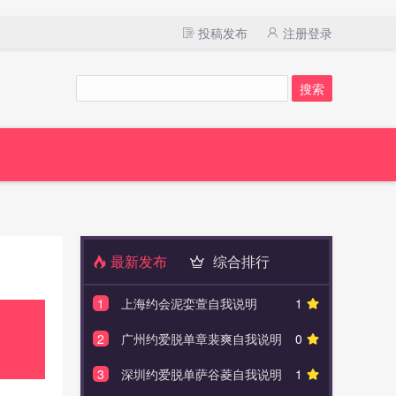
投稿发布
注册登录
最新发布
综合排行
1
上海约会泥娈萱自我说明
1
1
上海
2
广州约爱脱单章裴爽自我说明
0
2
北京
3
深圳约爱脱单萨谷菱自我说明
1
3
广州