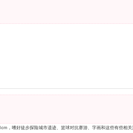
71cm，嗜好徒步探险城市遗迹、篮球对抗赛游、字画和这些有些相关