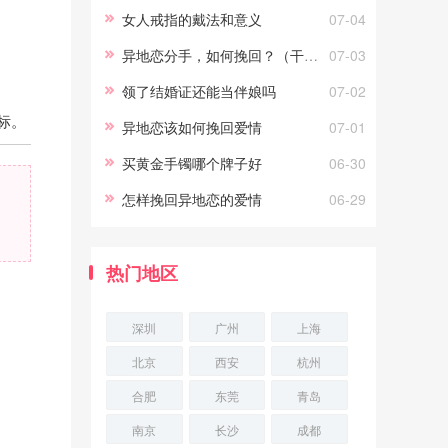
们的往往都不是异地恋，异地恋
女人戒指的戴法和意义
07-04
并不能摧毁两个真正相爱的，能
异地恋分手，如何挽回？（干货）
07-03
摧毁他
领了结婚证还能当伴娘吗
07-02
标。
异地恋该如何挽回爱情
07-01
买黄金手镯哪个牌子好
06-30
怎样挽回异地恋的爱情
06-29
热门地区
深圳
广州
上海
北京
西安
杭州
合肥
东莞
青岛
南京
长沙
成都