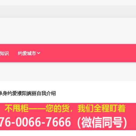
知识
约爱城市
单身约爱濮阳婉丽自我介绍