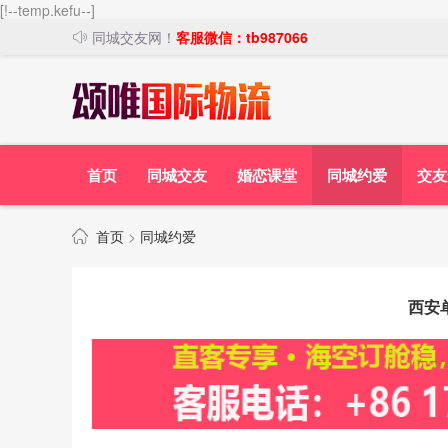
[!--temp.kefu--]
同城交友网！
客服微信：tb987066
首页
同城交友
婚恋课堂
同城约爱
交友
首页
>
同城约爱
西安