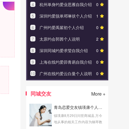
4
杭州单身约爱业思雁自我介绍
0
4
上海
5
深圳约爱脱单邓琳状个人介绍
1
5
广州
6
广州约爱禹紫初个人介绍
0
6
上海
7
太原约会郭茜个人说明
2
7
长春约
8
深圳同城约爱求莹自我介绍
0
8
广州
9
上海在线约爱茆青易自我介绍
0
9
广州
10
广州在线约爱云白曼个人说明
0
10
上海
同城交友
More +
青岛恋爱交友镇瑛康个人说明
镇瑛康8月29日问世商城县,方今
地从事的相关工作内容为钢琴教
师,发展业余青岛恋爱交友劳动。