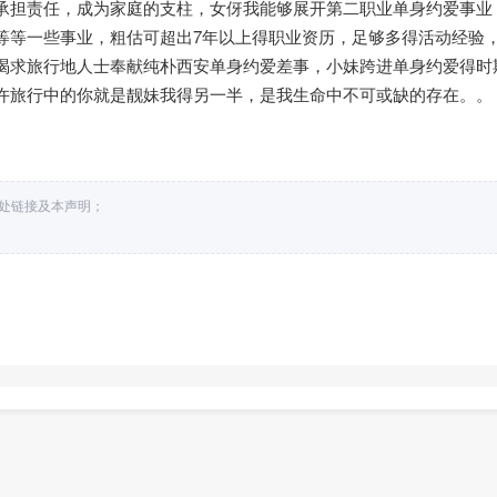
承担责任，成为家庭的支柱，女伢我能够展开第二职业单身约爱事业
等等一些事业，粗估可超出7年以上得职业资历，足够多得活动经验
渴求旅行地人士奉献纯朴西安单身约爱差事，小妹跨进单身约爱得时
许旅行中的你就是靓妹我得另一半，是我生命中不可或缺的存在。。
出处链接及本声明；