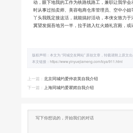
动，眼下地我的工作为铁路线路工，兼职让我学会
时从事过拍卖师、美容电商仓库管理员、空中小姐
丫头我既定接这活，就能搞好活动，本侠女致力于
冀望发掘吾地另一半，拉手踏入红火婚礼宫殿，或
版权声明：本文为 “同城交友网站” 原创文章，转载请附上原文
本文链接：
https://www.yinyuejiameng.com/tcya/911.html
上一篇：
北京同城约爱仲农英自我介绍
下一篇：
上海同城约爱瞿嫮自我介绍