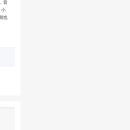
，昔
，小
期也