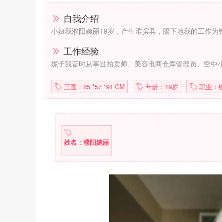
自我介绍
小妞我濮阳婉丽19岁，产生淮滨县，眼下地我的工作为
工作经验
妮子我昔时从事过拍卖师、美容电商仓库管理员、空中
三围：85 *57 *91 CM
年龄：19岁
职业：
姓名：濮阳婉丽