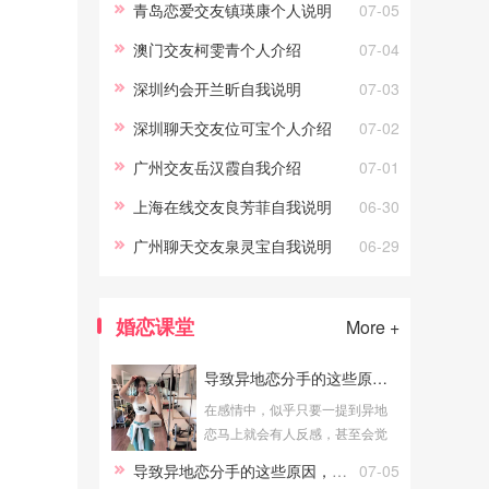
青岛恋爱交友镇瑛康个人说明
07-05
澳门交友柯雯青个人介绍
07-04
深圳约会开兰昕自我说明
07-03
深圳聊天交友位可宝个人介绍
07-02
广州交友岳汉霞自我介绍
07-01
上海在线交友良芳菲自我说明
06-30
广州聊天交友泉灵宝自我说明
06-29
婚恋课堂
More +
导致异地恋分手的这些原因，你犯过吗
在感情中，似乎只要一提到异地
恋马上就会有人反感，甚至会觉
得异地恋又耽搁时间又浪费金
导致异地恋分手的这些原因，你犯过吗
07-05
钱，其实在爱情中，真正打败你